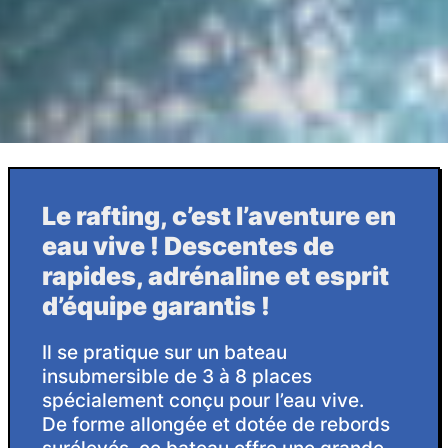
Le rafting, c’est l’aventure en eau vive ! De
Le rafting, c’est l’aventure en
eau vive ! Descentes de
rapides, adrénaline et esprit
d’équipe garantis !
Il se pratique sur un bateau
insubmersible de 3 à 8 places
spécialement conçu pour l’eau vive.
De forme allongée et dotée de rebords