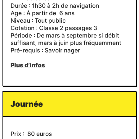
proposées aux volontaires !
Durée : 1h30 à 2h de navigation
Venez découvrir nos cours d’eau dans
Age : À partir de 6 ans
un cadre naturel magique.
Niveau : Tout public
Petit dernier arrivé récemment :
Cotation : Classe 2 passages 3
Un mini-raft !
Période : De mars à septembre si débit
Deux types d’utilisation pour ce bateau :
suffisant, mars à juin plus fréquemment
Je peux vous laisser la gestion
Pré-requis : Savoir nager
complète de l’embarcation, vous le
barrez et descendez le Var en
Plus d’infos
autonomie et je vous encadre depuis
mon kayak, en vous conseillant. Ce
bateau hyper-maniable peut accueillir 2
à 3 adultes. Il faudra alors bien choisir
sa ligne et bien se coordonner pour
Journée
mener à bien votre aventure aquatique.
Ou bien, c’est moi qui barre et là, je
réserve le bateau aux plus jeunes, à
partir de l’âge de 6 ans. Je peux
Prix : 80 euros
accueillir sur ce bateau 3 à 4 enfants