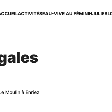
ACCUEIL
ACTIVITÉS
EAU-VIVE AU FÉMININ
JULIE
BL
gales
Le Moulin à Enriez